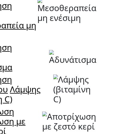
ηση
ς
απεία μη
ηση
ς
σμα
ηση
ου
Λάμψης
η C)
ωση
ωση με
ρί