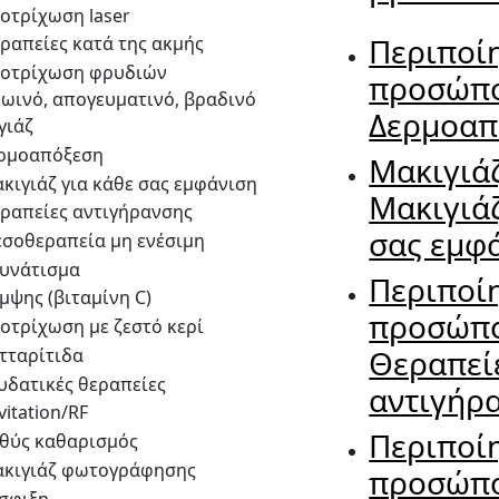
Περιποί
προσώπ
Δερμοαπ
Μακιγιά
Μακιγιάζ
σας εμφ
Περιποί
προσώπ
Θεραπεί
αντιγήρ
Περιποί
προσώπ