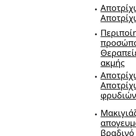
Αποτρίχ
Αποτρίχ
Περιποί
προσώπ
Θεραπείε
ακμής
Αποτρίχ
Αποτρίχ
φρυδιώ
Μακιγιά
απογευμ
βραδινό 