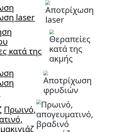
ωση
ωση laser
ηση
ου
ς κατά της
ωση
ωση
ν
ζ
Πρωινό,
ατινό,
μακιγιάζ