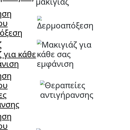
ηση
ου
όξεση
ζ
 για κάθε
άνιση
ηση
ου
ες
ανσης
ηση
ου