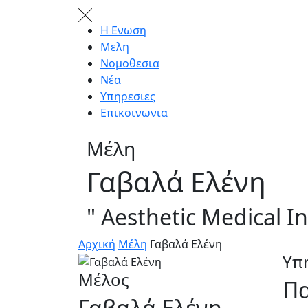
Η Ενωση
Μελη
Νομοθεσια
Νέα
Υπηρεσιες
Επικοινωνια
Μέλη
Γαβαλά Ελένη
" Aesthetic Μedical Ιn
Αρχική
Μέλη
Γαβαλά Ελένη
Υπ
Μέλος
Πα
Γαβαλά Ελένη