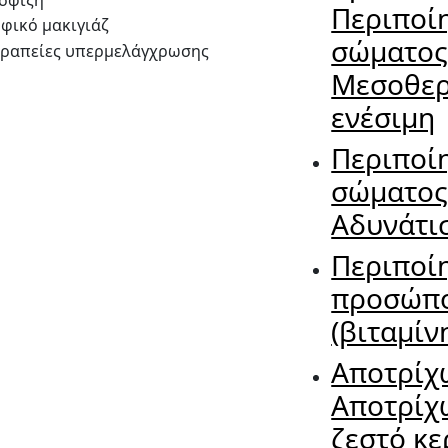
Περιποί
σώματο
Μεσοθερ
ενέσιμη
Περιποί
σώματο
Αδυνάτι
Περιποί
προσώπ
(βιταμίν
Αποτρίχ
Αποτρίχ
ζεστό κε