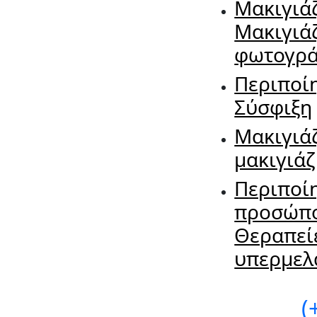
Μακιγιά
Μακιγιά
φωτογρ
Περιποί
Σύσφιξη
Μακιγιά
μακιγιάζ
Περιποί
προσώπ
Θεραπεί
υπερμελ
(