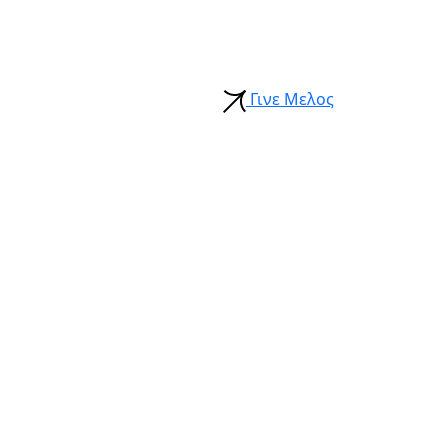
Γινε Μελος