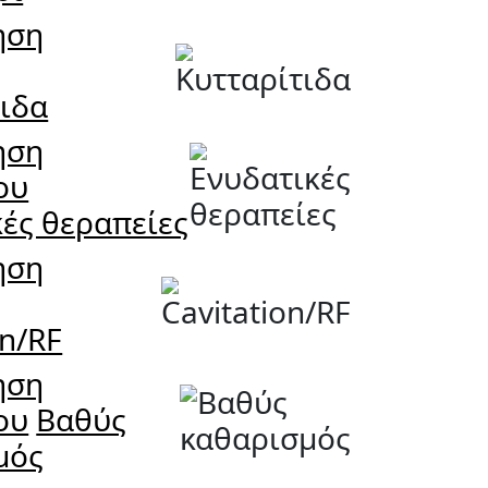
ηση
ς
τιδα
ηση
ου
ές θεραπείες
ηση
ς
on/RF
ηση
ου
Βαθύς
μός