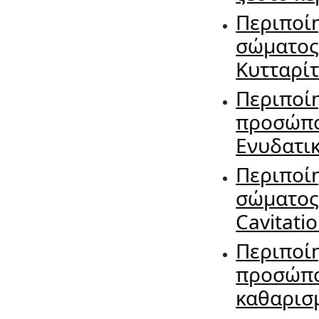
Περιποί
σώματο
Κυτταρί
Περιποί
προσώπ
Ενυδατικ
Περιποί
σώματο
Cavitati
Περιποί
προσώπ
καθαρισ