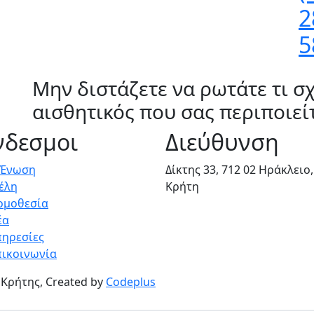
2
5
Μην διστάζετε να ρωτάτε τι σχ
αισθητικός που σας περιποιείτα
νδεσμοι
Διεύθυνση
 Ένωση
Δίκτης 33, 712 02 Ηράκλειο,
έλη
Κρήτη
ομοθεσία
έα
πηρεσίες
πικοινωνία
Κρήτης, Created by
Codeplus