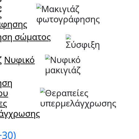
ζ
ζ
άφησης
ηση σώματος
ζ
Νυφικό
ηση
ου
ες
άγχρωσης
+30)